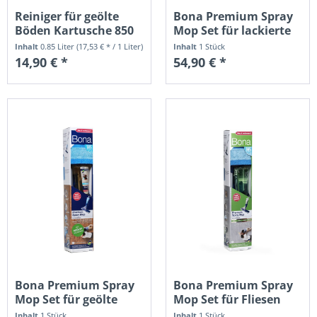
Reiniger für geölte
Bona Premium Spray
Böden Kartusche 850
Mop Set für lackierte
ml
Holzböden
Inhalt
0.85 Liter
(17,53 € * / 1 Liter)
Inhalt
1 Stück
14,90 € *
54,90 € *
Bona Premium Spray
Bona Premium Spray
Mop Set für geölte
Mop Set für Fliesen
Holzböden
und...
Inhalt
1 Stück
Inhalt
1 Stück