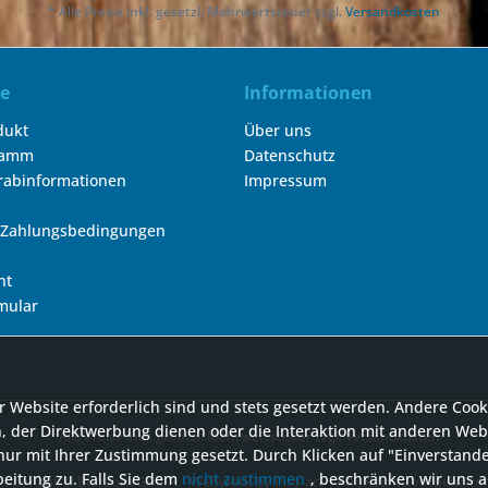
* Alle Preise inkl. gesetzl. Mehrwertsteuer zzgl.
Versandkosten
ce
Informationen
dukt
Über uns
ramm
Datenschutz
orabinformationen
Impressum
 Zahlungsbedingungen
ht
mular
r Website erforderlich sind und stets gesetzt werden. Andere Cook
, der Direktwerbung dienen oder die Interaktion mit anderen Web
* Alle Preise inkl. gesetzl. Mehrwertsteuer zzgl.
Versandkosten
ur mit Ihrer Zustimmung gesetzt. Durch Klicken auf "Einverstand
itung zu. Falls Sie dem
nicht zustimmen
, beschränken wir uns a
Copyright © Bioraum GmbH - Webwork by info-art | Alle Rechte vorbehalten