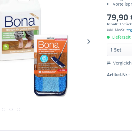
Vorteilsp
79,90 
Inhalt:
1 Stüc
inkl. MwSt.
zzg
Lieferzeit
Vergleic
Artikel-Nr.: