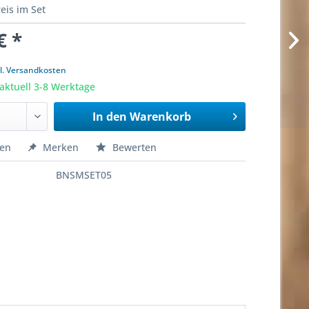
reis im Set
€ *
k
l. Versandkosten
 aktuell 3-8 Werktage
In den
Warenkorb
hen
Merken
Bewerten
BNSMSET05