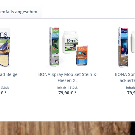
enfalls angesehen
pad Beige
BONA Spray Mop Set Stein &
BONA Spr
Fliesen XL
lackiert
1 Stück
Inhalt
1 Stück
Inhal
 € *
79,90 € *
79,