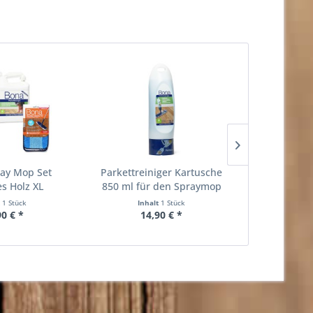
ay Mop Set
Parkettreiniger Kartusche
Reiniger f
es Holz XL
850 ml für den Spraymop
Nachfüllk
t
1 Stück
Inhalt
1 Stück
Inhalt
2.5 Lite
90 € *
14,90 € *
27